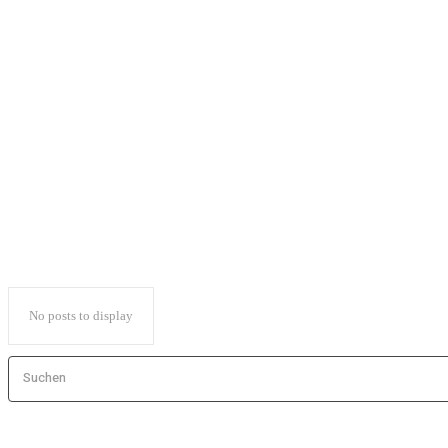
Trò chơi mạo hiểm
Trò chơi nhập vai (RPG)
trò chơi sống còn
trò chơi thể thao
trò chơi thể thao
trò chơi thông thường
trò chơi thực tế ảo
tưởng tượng
No posts to display
Suchen