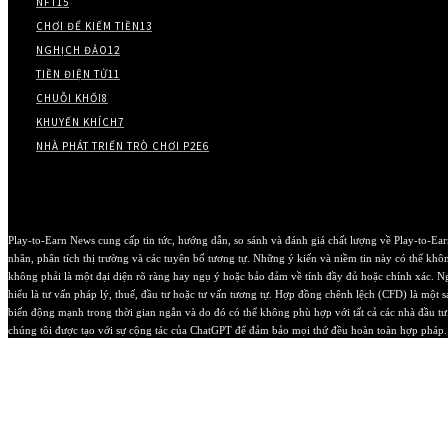
NFT
15
CHƠI ĐỂ KIẾM TIỀN
13
NGHỊCH ĐẢO
12
TIỀN ĐIỆN TỬ
11
CHUỖI KHỐI
8
KHUYẾN KHÍCH
7
NHÀ PHÁT TRIỂN TRÒ CHƠI P2E
6
Play-to-Earn News cung cấp tin tức, hướng dẫn, so sánh và đánh giá chất lượng về Play-to-Earn
nhân, phân tích thị trường và các tuyên bố tương tự. Những ý kiến ​​​​và niềm tin này có thể 
không phải là một đại diện rõ ràng hay ngụ ý hoặc bảo đảm về tính đầy đủ hoặc chính xác. N
hiểu là tư vấn pháp lý, thuế, đầu tư hoặc tư vấn tương tự. Hợp đồng chênh lệch (CFD) là một 
biến động mạnh trong thời gian ngắn và do đó có thể không phù hợp với tất cả các nhà đầu t
chúng tôi được tạo với sự cộng tác của ChatGPT để đảm bảo mọi thứ đều hoàn toàn hợp pháp. D