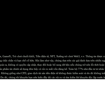
, GameFi, Trò chơi chuỗi khối, Tiền điện tử, NFT, Xưởng trò chơi Web3, v.v. Thông tin được cun
không chắc chắn và hạn chế cố hữu. Khi làm như vậy, chúng dựa trên các giả định dựa trên nhiều 
goài ra, không có quyền cập nhật, thay đổi hoặc bổ sung dữ liệu nếu chúng trở nên lỗi thời h
sản phẩm tài chính sử dụng đòn bẩy có rủi ro mất vốn đáng kể. Toàn bộ 77% nhà đầu tư tư nhân b
ư. Không giống như CFD, giao dịch tài sản tiền điện tử không được kiểm soát và do đó không tu
o đó, chúng tôi khuyên bạn nên hiểu đầy đủ các rủi ro và tìm kiếm lời khuyên độc lập trước k