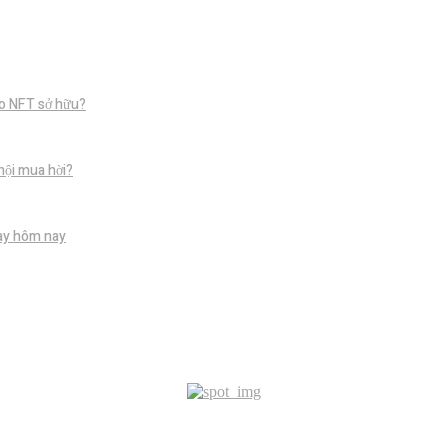
o NFT sở hữu?
hội mua hời?
gay hôm nay