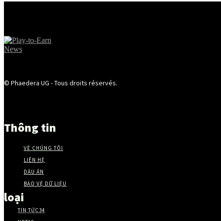
© Phaedera UG - Tous droits réservés.
Thông tin
VỀ CHÚNG TÔI
LIÊN HỆ
DẤU ẤN
BẢO VỆ DỮ LIỆU
loại
TIN TỨC
34