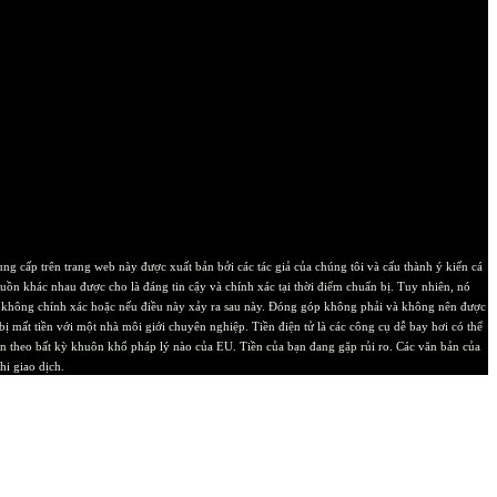
g cấp trên trang web này được xuất bản bởi các tác giả của chúng tôi và cấu thành ý kiến ​​cá
nguồn khác nhau được cho là đáng tin cậy và chính xác tại thời điểm chuẩn bị. Tuy nhiên, nó
oặc không chính xác hoặc nếu điều này xảy ra sau này. Đóng góp không phải và không nên được
ị mất tiền với một nhà môi giới chuyên nghiệp. Tiền điện tử là các công cụ dễ bay hơi có thể
ân theo bất kỳ khuôn khổ pháp lý nào của EU. Tiền của bạn đang gặp rủi ro. Các văn bản của
hi giao dịch.