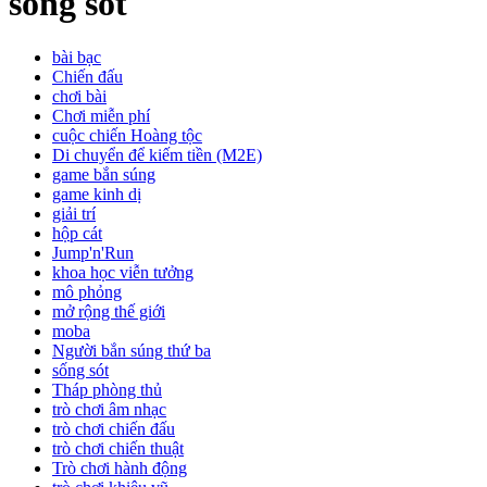
sống sót
bài bạc
Chiến đấu
chơi bài
Chơi miễn phí
cuộc chiến Hoàng tộc
Di chuyển để kiếm tiền (M2E)
game bắn súng
game kinh dị
giải trí
hộp cát
Jump'n'Run
khoa học viễn tưởng
mô phỏng
mở rộng thế giới
moba
Người bắn súng thứ ba
sống sót
Tháp phòng thủ
trò chơi âm nhạc
trò chơi chiến đấu
trò chơi chiến thuật
Trò chơi hành động