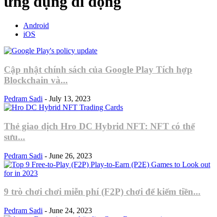
ứng dụng di động
Android
iOS
Cập nhật chính sách của Google Play Tích hợp
Blockchain và...
Pedram Sadi
-
July 13, 2023
Thẻ giao dịch Hro DC Hybrid NFT: NFT có thể
sưu...
Pedram Sadi
-
June 26, 2023
9 trò chơi chơi miễn phí (F2P) chơi để kiếm tiền...
Pedram Sadi
-
June 24, 2023