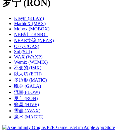
罗宁 (RON)
Klaytn (KLAY)
MarbleX (MBX)
Mobox (MOBOX)
NBB链（BNB）
NEAR协议 (NEAR)
Oasys (OAS)
Sui (SUI)
WAX (WAXP)
Wemix (WEMIX)
不变的 (IMX)
以太坊 (ETH)
多边形 (MATIC)
晚会 (GALA)
流量(FLOW)
罗宁 (RON)
蜂巢 (HIVE)
雪崩 (AVAX)
魔术 (MAGIC)