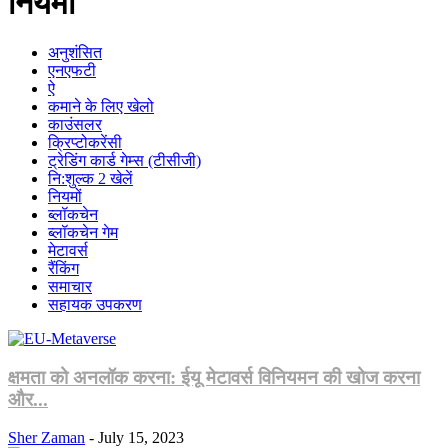
नियमों
अनुशंसित
एनएफटी
ऐ
कमाने के लिए खेलो
काउंसलर
क्रिप्टोकरेंसी
ट्रेडिंग कार्ड गेम्स (टीसीजी)
नि:शुल्क 2 खेलें
नियमों
ब्लॉकचेन
ब्लॉकचेन गेम
मेटावर्स
रैंकिंग
समाचार
सहायक उपकरण
क्षमता को अनलॉक करना: ईयू मेटावर्स विनियमन की खोज करना
और...
Sher Zaman
-
July 15, 2023