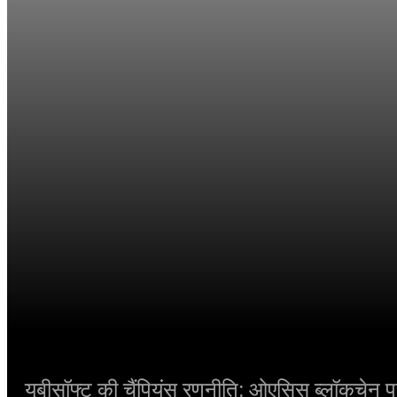
यूबीसॉफ्ट की चैंपियंस रणनीति: ओएसिस ब्लॉकचेन पर