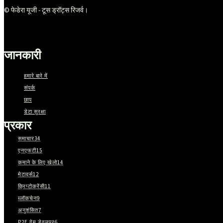
© फेडेरा यूजी - टूस ड्रॉट्स रिजर्व।
जानकारी
हमारे बारे में
संपर्क
छाप
डेटा सुरक्षा
प्रकार
समाचार
34
एनएफटी
15
कमाने के लिए खेलो
14
मेटावर्स
12
क्रिप्टोकरेंसी
11
ब्लॉकचेन
9
अनुशंसित
7
P2E गेम डेवलपर
6