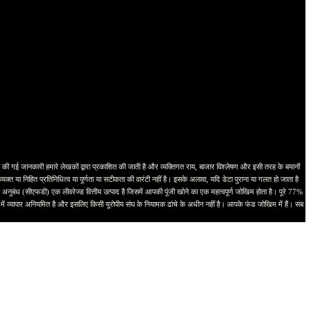
ानकारी हमारे लेखकों द्वारा प्रकाशित की जाती है और व्यक्तिगत राय, बाजार विश्लेषण और इसी तरह के बयानों
्त या निहित प्रतिनिधित्व या पूर्णता या सटीकता की वारंटी नहीं है। इसके अलावा, यदि डेटा पुराना या गलत हो जाता है
नुबंध (सीएफडी) एक लीवरेज्ड वित्तीय उत्पाद है जिसमें आपकी पूंजी खोने का एक महत्वपूर्ण जोखिम होता है। पूरे 77%
्ति में व्यापार अनियमित है और इसलिए किसी यूरोपीय संघ के नियामक ढांचे के अधीन नहीं है। आपके फंड जोखिम में हैं। सब