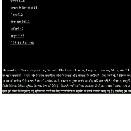
एनएफटी
15
कमाने के लिए खेलो
14
मेटावर्स
12
क्रिप्टोकरेंसी
11
ब्लॉकचेन
9
अनुशंसित
7
P2E गेम डेवलपर
6
Play-to-Earn News, Play-to-Ear, GameFi, Blockchain Games, Cryptocurrencies, NFTs, Web3 Game Studios औ
का गठन करती है। ये राय और विश्वास अंतर्निहित अनिश्चितताओं और सीमाओं के अधीन हैं। ऐसा करने में, वे विभिन्न स्रोत
या बाद की तारीख में ऐसा होता है तो उसे अपडेट करने, बदलने या पूरक करने का कोई अधिकार नहीं है। योगदान, कानूनी,
निजी निवेशक विशेषज्ञ ब्रोकर के साथ पैसा खो देते हैं। क्रिप्टो संपत्ति अस्थिर उपकरण हैं जो कम समय में व्यापक रूप
कुछ पूरी तरह से कानूनी है यह सुनिश्चित करने के लिए चैटजीपीटी के सहयोग से हमारे टेक्स्ट बनाए गए हैं। इसलिए हम अन