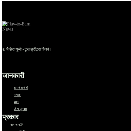
© फेडेरा यूजी - टूस ड्रॉट्स रिजर्व।
जानकारी
हमारे बारे में
संपर्क
छाप
डेटा सुरक्षा
प्रकार
समाचार
34