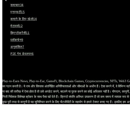
समाचार
34
एनएफटी
15
कमाने के लिए खेलो
14
मेटावर्स
12
क्रिप्टोकरेंसी
11
ब्लॉकचेन
9
अनुशंसित
7
P2E गेम डेवलपर
6
Play-to-Earn News, Play-to-Ear, GameFi, Blockchain Games, Cryptocurrencies, NFTs, Web3 Game Studios औ
का गठन करती है। ये राय और विश्वास अंतर्निहित अनिश्चितताओं और सीमाओं के अधीन हैं। ऐसा करने में, वे विभिन्न स्रोत
या बाद की तारीख में ऐसा होता है तो उसे अपडेट करने, बदलने या पूरक करने का कोई अधिकार नहीं है। योगदान, कानूनी,
निजी निवेशक विशेषज्ञ ब्रोकर के साथ पैसा खो देते हैं। क्रिप्टो संपत्ति अस्थिर उपकरण हैं जो कम समय में व्यापक रूप
कुछ पूरी तरह से कानूनी है यह सुनिश्चित करने के लिए चैटजीपीटी के सहयोग से हमारे टेक्स्ट बनाए गए हैं। इसलिए हम अन