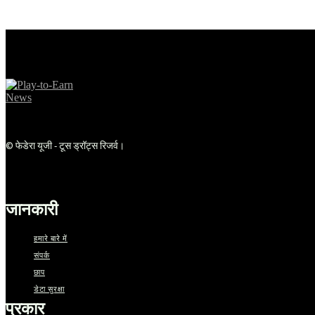
NEW_CLOUD_TEMPLATE होमपेज मो
© फेडेरा यूजी - टूस ड्रॉट्स रिजर्व।
जानकारी
हमारे बारे में
संपर्क
छाप
डेटा सुरक्षा
प्रकार