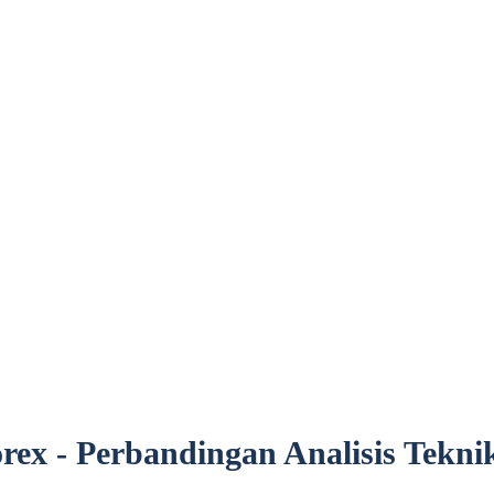
METAVERSE
RANTAIAN SEKAT
MATA WANG KRIPTO
rex - Perbandingan Analisis Tekni