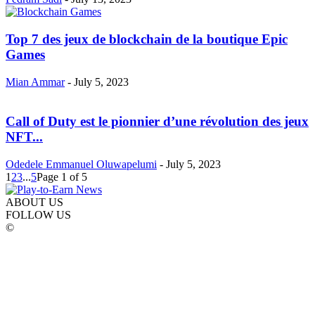
Top 7 des jeux de blockchain de la boutique Epic
Games
Mian Ammar
-
July 5, 2023
Call of Duty est le pionnier d’une révolution des jeux
NFT...
Odedele Emmanuel Oluwapelumi
-
July 5, 2023
1
2
3
...
5
Page 1 of 5
ABOUT US
FOLLOW US
©