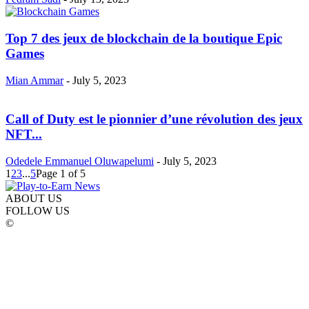
Top 7 des jeux de blockchain de la boutique Epic
Games
Mian Ammar
-
July 5, 2023
Call of Duty est le pionnier d’une révolution des jeux
NFT...
Odedele Emmanuel Oluwapelumi
-
July 5, 2023
1
2
3
...
5
Page 1 of 5
ABOUT US
FOLLOW US
©