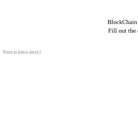
BlockChain 
Fill out th
Want to know more?