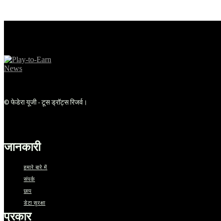
औजार
© फेडेरा यूजी - टूस ड्रॉट्स रिजर्व।
जानकारी
हमारे बारे में
संपर्क
छाप
डेटा सुरक्षा
प्रकार