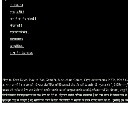
समाचार
34
एनएफटी
15
कमाने के लिए खेलो
14
मेटावर्स
12
क्रिप्टोकरेंसी
11
ब्लॉकचेन
9
अनुशंसित
7
P2E गेम डेवलपर
6
Play-to-Earn News, Play-to-Ear, GameFi, Blockchain Games, Cryptocurrencies, NFTs, Web3 Game Studios औ
का गठन करती है। ये राय और विश्वास अंतर्निहित अनिश्चितताओं और सीमाओं के अधीन हैं। ऐसा करने में, वे विभिन्न स्रोत
या बाद की तारीख में ऐसा होता है तो उसे अपडेट करने, बदलने या पूरक करने का कोई अधिकार नहीं है। योगदान, कानूनी,
निजी निवेशक विशेषज्ञ ब्रोकर के साथ पैसा खो देते हैं। क्रिप्टो संपत्ति अस्थिर उपकरण हैं जो कम समय में व्यापक रूप
कुछ पूरी तरह से कानूनी है यह सुनिश्चित करने के लिए चैटजीपीटी के सहयोग से हमारे टेक्स्ट बनाए गए हैं। इसलिए हम अन